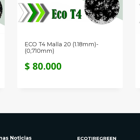
ECO T4 Malla 20 (1.18mm)-
(0,710mm)
$
80.000
mas Noticias
ECOTIREGREEN